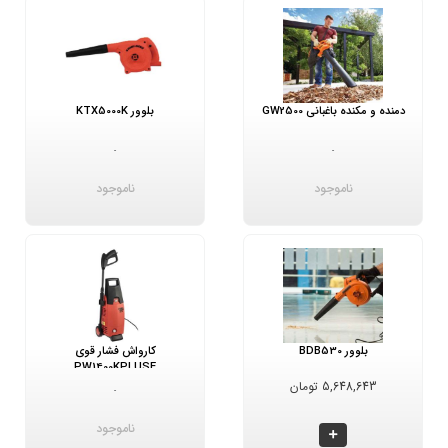
دمنده و مکنده باغبانی GW2500
بلوور KTX5000K
-
-
ناموجود
ناموجود
بلوور BDB530
کارواش فشار قوی
PW1400KPLUSE
5,648,643 تومان
-
ناموجود