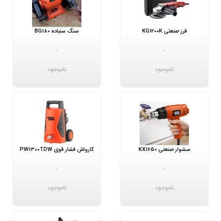
فرز صنعتی KG1200K
سنگ سنباده BG180
-
-
ناموجود
ناموجود
سشوار صنعتی KX1650
کارواش فشار قوی PW1300TDW
-
-
ناموجود
ناموجود