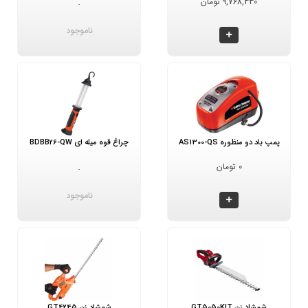
9,768,330 تومان
-
ناموجود
پمپ باد دو منظوره AS1300-QS
چراغ قوه میله ای BDBB26-QW
0 تومان
-
ناموجود
شمشاد زن GT5050KIT
شمشاد زن GT4245