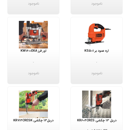
ناموجود
ناموجود
اره عمود بر KS501
اور فرز KW1600EKA
-
-
ناموجود
ناموجود
دریل 13 چکشی KR604CRES
دریل13 چکشی KR714CRESK