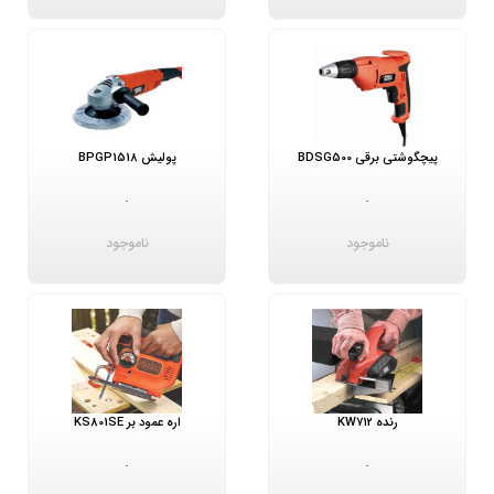
پیچگوشتی برقی BDSG500
پولیش BPGP1518
-
-
ناموجود
ناموجود
رنده KW712
اره عمود بر KS801SE
-
-