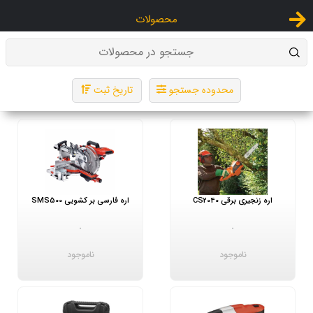
محصولات
جستجو در محصولات
محدوده جستجو
تاریخ ثبت
اره زنجیری برقی CS2040
اره فارسی بر کشویی SMS500
-
-
ناموجود
ناموجود